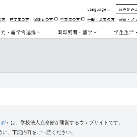
Language
音声読み
の方
在学生の方
保護者の方
卒業生の方
一般・企業の方
報道・メ
研究・産学官連携
国際展開・留学
学生生活
jp/
）は、学校法人立命館が運営するウェブサイトです。
めに、下記内容をご一読ください。