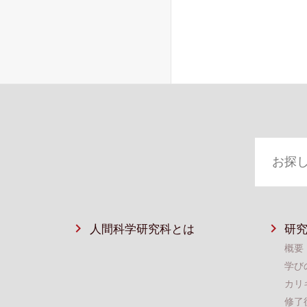
人間科学研究科とは
研
概要
学び
カリ
修了