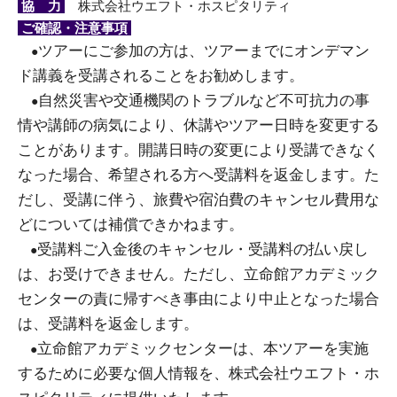
協 力
株式会社ウエフト・ホスピタリティ
ご確認・注意事項
ツアーにご参加の方は、ツアーまでにオンデマン
●
ド講義を受講されることをお勧めします。
自然災害や交通機関のトラブルなど不可抗⼒の事
●
情や講師の病気により、休講やツアー日時を変更する
ことがあります。開講⽇時の変更により受講できなく
なった場合、希望される⽅へ受講料を返⾦します。た
だし、受講に伴う、旅費や宿泊費のキャンセル費⽤な
どについては補償できかねます。
受講料ご入金後のキャンセル・受講料の払い戻し
●
は、お受けできません。ただし、⽴命館アカデミック
センターの責に帰すべき事由により中⽌となった場合
は、受講料を返⾦します。
立命館アカデミックセンターは、本ツアーを実施
●
するために必要な個人情報を、株式会社ウエフト・ホ