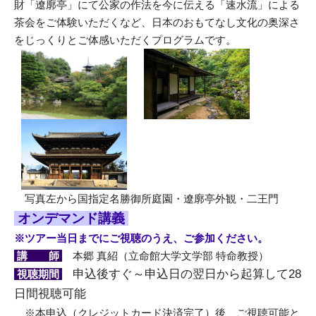
財「遼廓亭」にて公家の作法を今に伝える「速水流」による
茶会をご体験いただくなど、日本のおもてなし文化の奥深さ
をじっくりとご体感いただくプログラムです。
写真左から国指定名勝御所庭園・遼廓亭外観・二王門
オンデマンド講義
※ツアー当日までにご視聴のうえ、ご参加ください。
講 師
本郷 真紹（立命館大学文学部 特命教授）
申込後すぐ～申込日の翌日から起算して28
視聴期間
日間視聴可能
※本申込（クレジットカード決済完了）後、ご視聴可能と