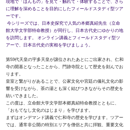
現地で「ほんもの」を見て・触れて・体験することで、さら
に理解を深めることを目的にしたフィールドスタディ型ツア
ーです。
今シリーズでは、日本史探究で人気の本郷真紹先生（立命
館大学文学部特命教授）が同行し、日本古代史にゆかりの地
を訪問します。 オンライン講義とフィールドスタディ型ツ
アーで、日本古代史の実相を学びましょう。
第59代天皇の宇多天皇が譲位されたあとにご出家され、仁和
寺の開基となったことから、門跡寺院として歴史を刻んでお
ります。
皇室と繋がりがあることで、公家文化や宮廷の儀礼文化の影
響を受けながら、茶の湯とも深く結びつきながらその歴史を
紡いできました。
この度は、立命館大学文学部本郷真紹特命教授とともに、
「おもてなし文化のはじまり」を学びます。
まずはオンデマンド講義で仁和寺の歴史を学びます。ツアー
では、通常非公開の特別エリアを僧侶と共に拝観、重要文化