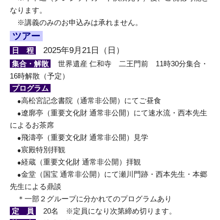
なります。
※講義のみのお申込みは承れません。
ツアー
2025年9月21日（日）
日 程
集合・解散
世界遺産 仁和寺 二王門前 11時30分集合・
16時解散（予定）
プログラム
高松宮記念書院（通常非公開）
にてご昼食
●
遼廓亭（重要文化財 通常非公開）にて速水流・西本先生
●
によるお茶席
飛濤亭（重要文化財 通常非公開）見学
●
宸殿特別拝観
●
経蔵（重要文化財 通常非公開）拝観
●
金堂（国宝 通常非公開）にて瀬川門跡・西本先生・本郷
●
先生による鼎談
＊一部２グループに分かれてのプログラムあり
定 員
20名 ※定員になり次第締め切ります。