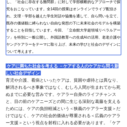
し、「社会に存在する難問群」に対して学部横断的なアプローチで探
究をおこなっています。全14回の授業はオンラインでライブ配信さ
れ、文理・学部を越えた学生対話や協働を通して、自ら問いを立て、
既存の価値観に縛られない自由な発想の下に未来社会のモデルを構築
することを目指しています。今回、「立命館大学超領域リベラルアー
ツ」を特別に一般公開し、外国語教育への生成AIの活用、老老介護や
ヤングケアラーをテーマに取り上げ、未来の学びと社会のデザインに
ついて考えます。
ケアに満ちた社会を考える －ケアする人のケアから問う新
しい社会デザイン
育児や介護、看病といったケアは、貧困や虐待とは異なり、
解消されるべき事象ではなく、むしろ人間が生まれてから死
ぬまでに必要な営みです。ケアラー自身のライフチャンス
と、目の前のケアニーズとの間に生じる深刻な葛藤を支える
ためには、ケアの負担軽減という＜狭義のケアラー支援＞だ
けではなく、ケアの社会的価値が尊重される＜広義のケアラ
ー支援＞という視点を射程に入れる必要があります。「ケア