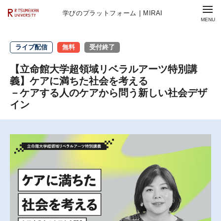
学びのプラットフォーム | MIRAI
ライブ配信
無料
受付終了
【立命館大学超領域リベラルアーツ特別講
義】ケアに満ちた社会を考える
－ケアする人の
ケアから問う新しい社会デザ
イン