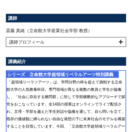
講師
斎藤 真緒（立命館大学産業社会学部 教授）
講師プロフィール
講義紹介
シリーズ 立命館大学超領域リベラルアーツ特別講義
「超領域リベラツアーツ」は、学問分野の枠を超えて挑戦する立命
館大学の人気教養科目。専門領域が異なる複数の教員と学生が協働
し、「社会に存在する難問群」に対して学部横断的なアプローチで探
究をおこなっています。全14回の授業はオンラインでライブ配信さ
れ、文理・学部を越えた学生対話や協働を通して、自ら問いを立て、
既存の価値観に縛られない自由な発想の下に未来社会のモデルを構築
することを目指しています。今回、「立命館大学超領域リベラルアー