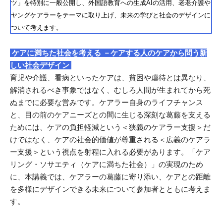
ツ」を特別に一般公開し、外国語教育への生成AIの活用、老老介護や
ヤングケアラーをテーマに取り上げ、未来の学びと社会のデザインに
ついて考えます。
ケアに満ちた社会を考える －ケアする人のケアから問う新
しい社会デザイン
育児や介護、看病といったケアは、貧困や虐待とは異なり、
解消されるべき事象ではなく、むしろ人間が生まれてから死
ぬまでに必要な営みです。ケアラー自身のライフチャンス
と、目の前のケアニーズとの間に生じる深刻な葛藤を支える
ためには、ケアの負担軽減という＜狭義のケアラー支援＞だ
けではなく、ケアの社会的価値が尊重される＜広義のケアラ
ー支援＞という視点を射程に入れる必要があります。「ケア
リング・ソサエティ（ケアに満ちた社会）」の実現のため
に、本講義では、ケアラーの葛藤に寄り添い、ケアとの距離
を多様にデザインできる未来について参加者とともに考えま
す。