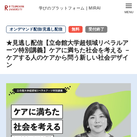
学びのプラットフォーム | MIRAI
オンデマンド配信/見逃し配信
無料
受付終了
★見逃し配信【立命館大学超領域リベラルア
ーツ特別講義】ケアに満ちた社会を考える －
ケアする人のケアから問う新しい社会デザイ
ン