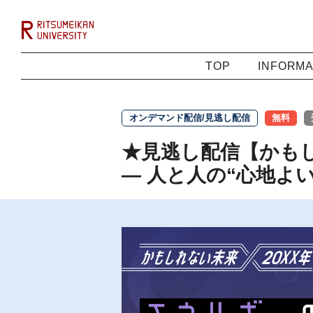
TOP
INFORMA
オンデマンド配信/見逃し配信
無料
★見逃し配信【かもし
― 人と人の“心地よ