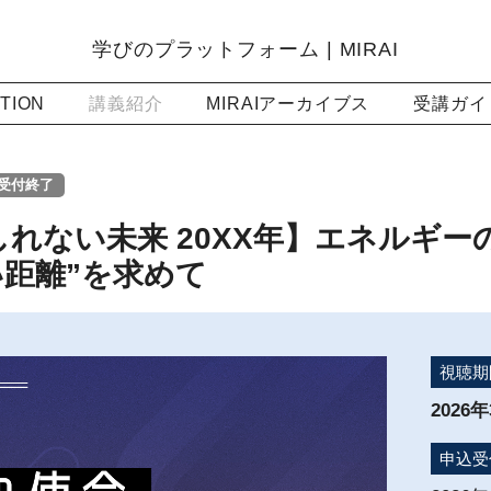
学びのプラットフォーム | MIRAI
TION
講義紹介
MIRAIアーカイブス
受講ガイ
受付終了
れない未来 20XX年】エネルギー
い距離”を求めて
視聴期
2026年
申込受