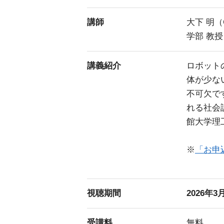
講師
大下 明（
学部 教授
講義紹介
ロボット
体が少な
不可欠で
れる社会設
館大学理
※
「お申
視聴期間
2026年3月
受講料
無料