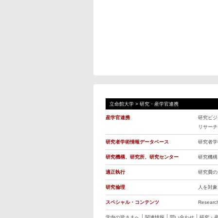
立命館大学
>
研究・産学官連携
産学官連携
研究ビジ
リサーチ
研究者学術情報データベース
研究者学
研究機構、研究所、研究センター
研究機構
適正執行
研究費の
研究倫理
人を対象
スペシャル・コンテンツ
Resea
学内の皆さまへ
関連情報
問い合わせ
研究・