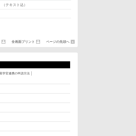
/回 （テキスト込）
ト
全画面プリント
ページの先頭へ
産学官連携の申請方法