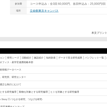
コース申込み：全3回 60,000円、各回申込み：25,000円
参加費
立命館東京キャンパス
場所
本文プリン
ョン
研究シーズ
活動紹介
施設紹介
知的財産
データで見る研究成果
パンフレット一覧
オフィス・産学官連携戦略本部
術情報データベース
、研究所、研究センター
適正な執行にむけて
とする研究倫理
動物を対象とする研究倫理
ヒトを対象とする研究倫理
rch Story -つながる研究、つなげる研究-
産学官連携サイトマップ