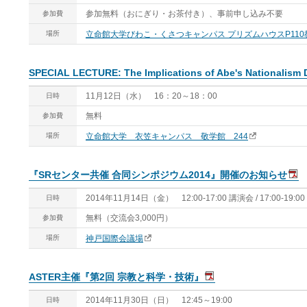
参加無料（おにぎり・お茶付き）、事前申し込み不要
参加費
場所
立命館大学びわこ・くさつキャンパス プリズムハウスP110
SPECIAL LECTURE: The Implications of Abe's Nationalism D
11月12日（水） 16：20～18：00
日時
無料
参加費
場所
立命館大学 衣笠キャンパス 敬学館 244
『SRセンター共催 合同シンポジウム2014』開催のお知らせ
2014年11月14日（金） 12:00-17:00 講演会 / 17:00-
日時
無料（交流会3,000円）
参加費
場所
神戸国際会議場
ASTER主催『第2回 宗教と科学・技術』
2014年11月30日（日） 12:45～19:00
日時