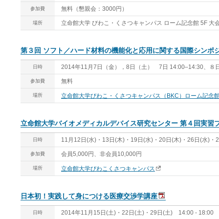
無料（懇親会：3000円）
参加費
立命館大学 びわこ・くさつキャンパス ローム記念館 5F 大
場所
第３回 ソフト／ハード材料の機能化と応用に関する国際シンポ
2014年11月7日（金），8日（土） 7日 14:00–14:30、８日 9
日時
無料
参加費
場所
立命館大学びわこ・くさつキャンパス（BKC）ローム記念
立命館大学バイオメディカルデバイス研究センター 第４回実習
11月12日(水)・13日(木)・19日(水)・20日(木)・26日(水)・27日(
日時
会員5,000円、非会員10,000円
参加費
場所
立命館大学びわこくさつキャンパス
日本初！実践して身につける医療交渉学講座
2014年11月15日(土)・22日(土)・29日(土) 14:00 - 18:00
日時