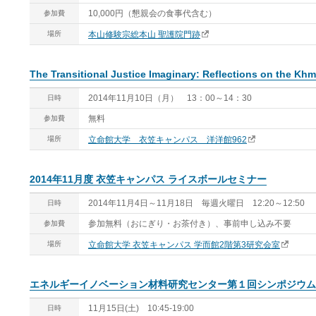
10,000円（懇親会の食事代含む）
参加費
場所
本山修験宗総本山 聖護院門跡
The Transitional Justice Imaginary: Reflections on the Kh
2014年11月10日（月） 13：00～14：30
日時
無料
参加費
場所
立命館大学 衣笠キャンパス 洋洋館962
2014年11月度 衣笠キャンパス ライスボールセミナー
2014年11月4日～11月18日 毎週火曜日 12:20～12:50
日時
参加無料（おにぎり・お茶付き）、事前申し込み不要
参加費
場所
立命館大学 衣笠キャンパス 学而館2階第3研究会室
エネルギーイノベーション材料研究センター第１回シンポジウム
11月15日(土) 10:45-19:00
日時