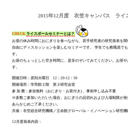
2015年12月度 衣笠キャンパス ラ
CHECK
ライスボールセミナーとは？
お昼の休み時間におにぎりを食べながら、若手研究者の研究発表を聞
自由にディスカッションを楽しむセミナーです。 学生でも教職員で
す。
お昼のちょっとした空き時間に、是非のぞいてみてください。お茶や
す。
開催日時：原則火曜日 12：20-12：50
開催場所：学而館２階 第３研究会室
参 加 費：参加無料（おにぎり・お茶付き) 、事前申し込み不要
※多数ご参加いただいた場合、おにぎりの品切れおよび入場制限が発
あらかじめご了承ください。
共催：衣笠総合研究機構／立命館グローバル・イノベーション研究機構（
12月度発表内容：