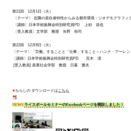
第21回 12月1日（火）
〔テーマ〕 近隣の居住者特性からみる都市環境－ジオデモグラフィ
〔講師〕日本学術振興会特別研究員PD 上杉 昌也
〔受入教員〕文学部 教授 矢野 桂司
第22回 12月8日（火）
〔テーマ〕「労働」することと「仕事」すること～ハンナ・アーレン
〔講師〕日本学術振興会特別研究員PD 百木 漠
[受入教員] 産業社会学部 教授 日暮 雅夫
●
ちらしの ダウンロードは
こちら
NEWS
ライスボールセミナーのFacebookページを開設しました！