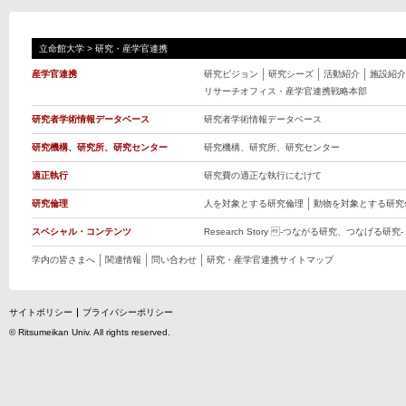
立命館大学
>
研究・産学官連携
産学官連携
研究ビジョン
研究シーズ
活動紹介
施設紹介
リサーチオフィス・産学官連携戦略本部
研究者学術情報データベース
研究者学術情報データベース
研究機構、研究所、研究センター
研究機構、研究所、研究センター
適正執行
研究費の適正な執行にむけて
研究倫理
人を対象とする研究倫理
動物を対象とする研究
スペシャル・コンテンツ
Research Story -つながる研究、つなげる研究-
学内の皆さまへ
関連情報
問い合わせ
研究・産学官連携サイトマップ
サイトポリシー
プライバシーポリシー
©
Ritsumeikan Univ
. All rights reserved.