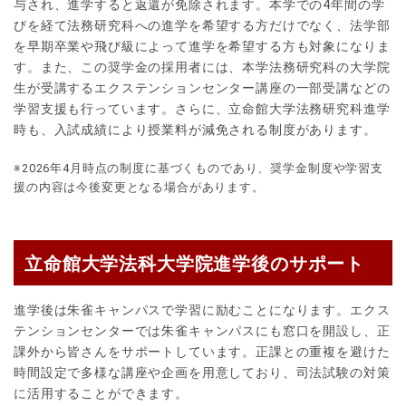
与され、進学すると返還が免除されます。本学での4年間の学
びを経て法務研究科への進学を希望する方だけでなく、法学部
を早期卒業や飛び級によって進学を希望する方も対象になりま
す。また、この奨学金の採用者には、本学法務研究科の大学院
生が受講するエクステンションセンター講座の一部受講などの
学習支援も行っています。さらに、立命館大学法務研究科進学
時も、入試成績により授業料が減免される制度があります。
※2026年4月時点の制度に基づくものであり、奨学金制度や学習支
援の内容は今後変更となる場合があります。
立命館大学法科大学院進学後のサポート
進学後は朱雀キャンパスで学習に励むことになります。エクス
テンションセンターでは朱雀キャンパスにも窓口を開設し、正
課外から皆さんをサポートしています。正課との重複を避けた
時間設定で多様な講座や企画を用意しており、司法試験の対策
に活用することができます。