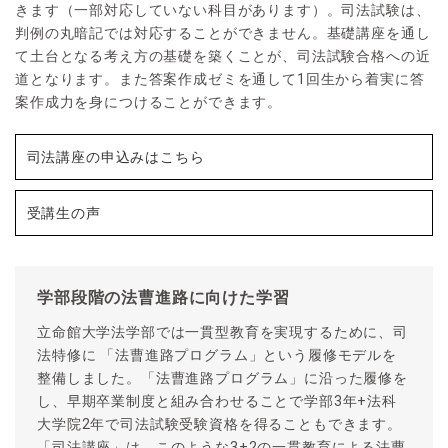
きます（一部対応していない科目があります）。司法試験は、
判例の丸暗記では対応することができません。基礎講座を通し
て土台となる考え方の基礎を築くことが、司法試験合格への近
道となります。また答案作成ゼミを通して1回生から着実に答
案作成力を身につけることができます。
司法講座の申込みはこちら
受講生の声
学部段階の法曹進路に向けた学習
立命館大学法学部では一貫型教育を実現するために、司
法特修に 「法曹進路プログラム」という履修モデルを
整備しました。「法曹進路プログラム」に沿った履修を
し、早期卒業制度と組み合わせることで学部3年+法科
大学院2年で司法試験受験資格を得ることもできます。
「司法講座」は、このような3+2の一貫教育による法曹