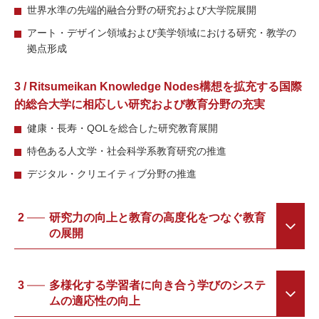
世界⽔準の先端的融合分野の研究および⼤学院展開
アート・デザイン領域および美学領域における研究・教学の
拠点形成
3 / Ritsumeikan Knowledge Nodes構想を拡充する国際
的総合⼤学に相応しい研究および教育分野の充実
健康・⻑寿・QOLを総合した研究教育展開
特⾊ある⼈⽂学・社会科学系教育研究の推進
デジタル・クリエイティブ分野の推進
2
研究⼒の向上と教育の⾼度化をつなぐ教育
の展開
3
多様化する学習者に向き合う学びのシステ
ムの適応性の向上