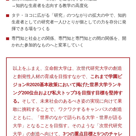
→知的な⽣産者を志向する教学の⾼度化
タテ・ヨコに広がる「研究」のつながりの拡⼤の中で、知的
⽣産者としての研究者⼀⼈ひとりが個としての⼒を存分に発
揮できる場をつくる
専⾨知と社会との関係、専⾨知と専⾨知との間の関係を、開
かれた参加的なものへと変⾰していく
以上をふまえ、⽴命館⼤学は、次世代研究⼤学の創造
と創発性⼈材の育成を⽬指すなかで、
これまで学園ビ
ジョンR2020基本政策において掲げた世界⼤学ランキ
ング200位台および私⼤トップ3を⽬指す⽬標を堅持す
る。
そして、未来社会のあるべき姿の実現に向けて果
敢に挑戦することで、ワクワクするキャンパスの創造
とともに、「世界のなかで語られる⼤学・世界が語る
⼤学」となることを⽬指す。そのような「次世代研究
⼤学」の創造へ向けて、
3つの重点⽬標と5つのチャレ