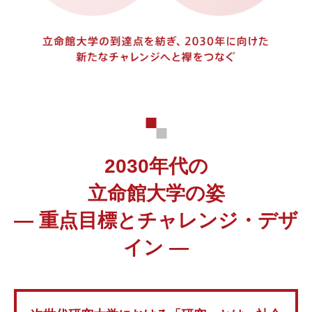
2030年代の
⽴命館⼤学の姿
— 重点⽬標とチャレンジ・デザ
イン —