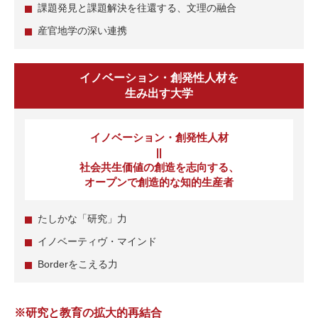
課題発⾒と課題解決を往還する、⽂理の融合
産官地学の深い連携
イノベーション・創発性⼈材を
⽣み出す⼤学
イノベーション・創発性⼈材
||
社会共⽣価値の創造を志向する、
オープンで創造的な知的⽣産者
たしかな「研究」⼒
イノベーティヴ・マインド
Borderをこえる⼒
※研究と教育の拡⼤的再結合