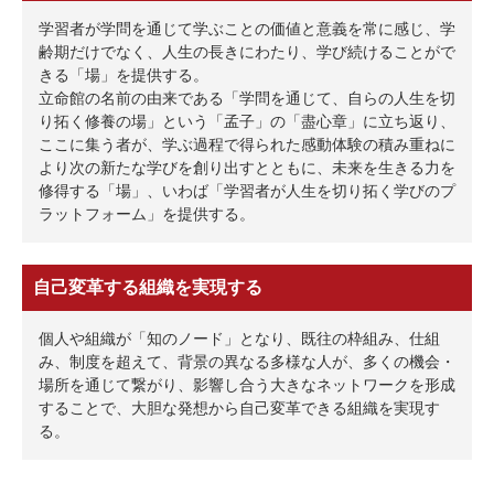
学習者が学問を通じて学ぶことの価値と意義を常に感じ、学
齢期だけでなく、⼈⽣の⻑きにわたり、学び続けることがで
きる「場」を提供する。
⽴命館の名前の由来である「学問を通じて、⾃らの⼈⽣を切
り拓く修養の場」という「孟⼦」の「盡⼼章」に⽴ち返り、
ここに集う者が、学ぶ過程で得られた感動体験の積み重ねに
より次の新たな学びを創り出すとともに、未来を⽣きる⼒を
修得する「場」、いわば「学習者が⼈⽣を切り拓く学びのプ
ラットフォーム」を提供する。
⾃⼰変⾰する組織を実現する
個⼈や組織が「知のノード」となり、既往の枠組み、仕組
み、制度を超えて、背景の異なる多様な⼈が、多くの機会・
場所を通じて繋がり、影響し合う⼤きなネットワークを形成
することで、⼤胆な発想から⾃⼰変⾰できる組織を実現す
る。