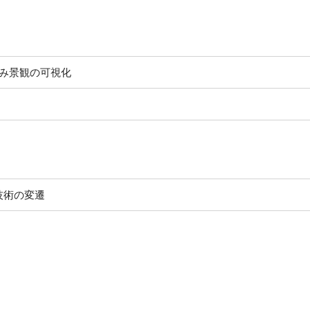
なみ景観の可視化
技術の変遷