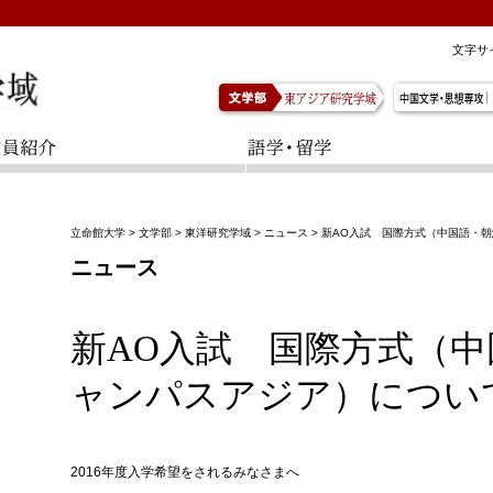
文字サ
立命館大学
>
文学部
>
東洋研究学域
>
ニュース
>
新AO入試 国際方式（中国語・朝
ニュース
新AO入試 国際方式（中
ャンパスアジア）につい
2016年度入学希望をされるみなさまへ