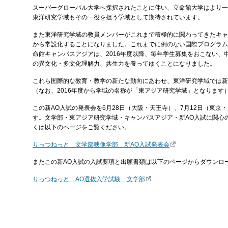
スーパーグローバル大学へ採択されたことに伴い、立命館大学はより一
東洋研究学域もその一役を担う学域として期待されています。
また東洋研究学域の教員メンバーがこれまで積極的に関わってきたキャン
から常設化することになりました。これまでに例のない国際プログラム
命館キャンパスアジアは、2016年度以降、毎年学生募集をおこない、
の異文化・多文化理解力、共生力を養ってゆくことになりました。
これら国際的な教育・教学の新たな動向にあわせ、東洋研究学域では新
（なお、2016年度から学域の名称が「東アジア研究学域」となります
この新AO入試の発表会を6月28日（大阪・天王寺）、7月12日（東京
す。文学部・東アジア研究学域・キャンパスアジア・新AO入試に関心
くは以下のページをご覧ください。
りっつねっと 文学部映像学部 新AO入試発表会
またこの新AO入試の入試要項と出願書類は以下のページからダウンロ
りっつねっと AO選抜入学試験 文学部