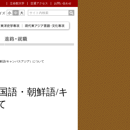
立命館大学
交通アクセス
お問い合わせ
イズ
鮮語/キャンパスアジア）について
国語・朝鮮語/キ
て