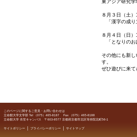
東アジア研究学
８月３日（土）14
「漢字の成り
８月４日（日）11
「となりのお
その他にも新し
す。
ぜひ遊びに来て
このページに関するご意見・お問い合わせは
立命館大学文学部
Tel （075）465-8187 Fax （075）465-8188
立命館大学 衣笠キャンパス 〒603-8577 京都府京都市北区等持院北町56-1
サイトポリシー
プライバシーポリシー
サイトマップ