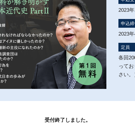
2023
申込締
2023
定員
各回2
ってお
さい。
受付終了しました。