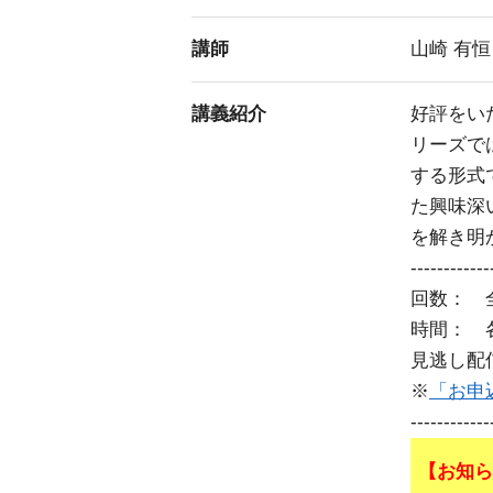
講師
山崎 有恒
講義紹介
好評をい
リーズで
する形式
た興味深
を解き明
------------
回数： 
時間： 各
見逃し配
※
「お申
------------
【お知