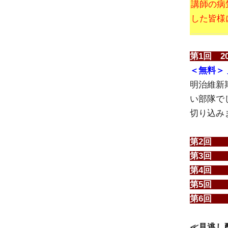
講師の病
した皆様
第1回 
＜無料＞
明治維新
い部隊で
切り込み
第2回
第3
回
第4
回
第5
回
第6
回
≪見逃し