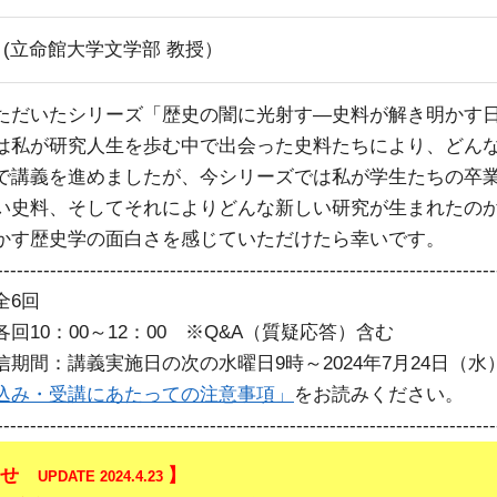
 (立命館大学文学部 教授）
ただいたシリーズ「歴史の闇に光射す―史料が解き明かす
は私が研究人生を歩む中で出会った史料たちにより、どん
で講義を進めましたが、今シリーズでは私が学生たちの卒
い史料、そしてそれによりどんな新しい研究が生まれたの
かす歴史学の面白さを感じていただけたら幸いです。
---------------------------------------------------------------------------
全6回
回10：00～12：00 ※Q&A（質疑応答）含む
信期間：講義実施日の次の水曜日9時～2024年7月24日（水
込み・受講にあたっての注意事項」
をお読みください。
---------------------------------------------------------------------------
らせ
】
UPDATE 2024.4.23