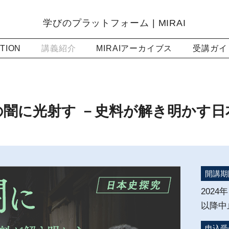
学びのプラットフォーム | MIRAI
TION
講義紹介
MIRAIアーカイブス
受講ガイ
闇に光射す －史料が解き明かす日本近
開講期
2024年
以降中
申込受