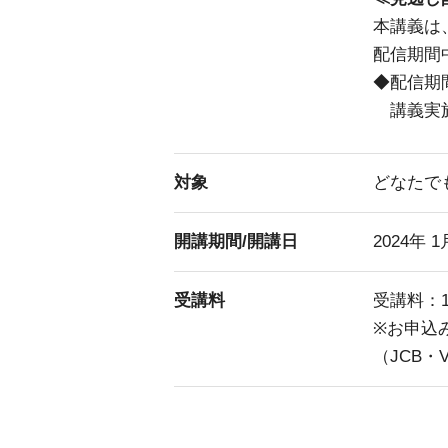
本講義は
配信期間
◆配信期
講義実施
対象
どなたで
開講期間/開講日
2024年 
受講料
受講料：1
※お申込
（JCB・V