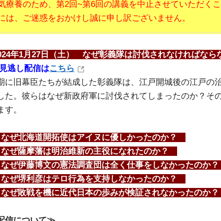
気療養のため、第2回~第6回の講義を中止させていただく
には、ご迷惑をおかけし誠に申し訳ございません。
2024年1月27日（土） なぜ彰義隊は討伐されなければ
 見逃し配信は
こちら
期に旧幕臣たちが結成した彰義隊は、江戸開城後の江戸の
した。彼らはなぜ新政府軍に討伐されてしまったのか？そ
ます。
なぜ北海道開拓使はアイヌに優しかったのか？
なぜ薩摩藩は明治維新の主役になれたのか？
なぜ伊藤博文の憲法調査団は全く仕事をしなかったのか？
なぜ堺利彦はテロ行為を支持しなかったのか？
なぜ敗戦を機に近代日本の歩みが検証されなかったのか
配信について≫