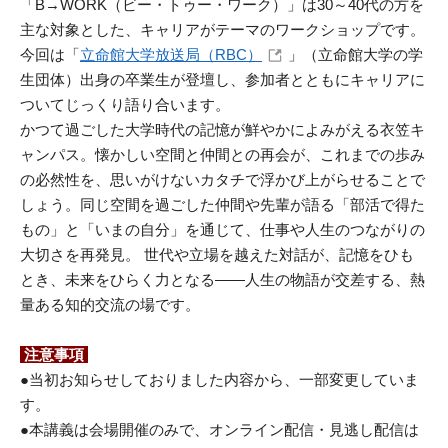
「B→WORK（ビー・トゥー・ワーク）」は30～40代の方を
主な対象とした、キャリアがテーマのワークショップです。
今回は「
立命館大学放送局（RBC）
」（立命館大学の学
生団体）出身の卒業生が登壇し、参加者とともにキャリアに
ついてじっくり語り合います。
かつて過ごした大学時代の記憶が鮮やかによみがえる衣笠キ
ャンパス。懐かしい空間と仲間との再会が、これまでの歩み
の必然性を、思いがけないカタチで浮かび上がらせることで
しょう。同じ空間を過ごした仲間や先輩が語る「部活で得た
もの」と「いまの自分」を通じて、仕事や人生のつながりの
大切さを再発見。 世代や立場を越えた対話が、記憶をひも
とき、未来をひらく力となる――人生の物語が交差する、熱
量ある知的交流の場です。
注意事項
●当初お知らせしておりました内容から、一部変更していま
す。
●本講義は会場開催のみで、オンライン配信・見逃し配信は