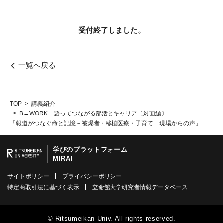
受付終了しました。
一覧へ戻る
TOP
講義紹介
B→WORK 語ってつながる部活とキャリア〔対面編〕
「報道がつなぐ命と記憶－被爆者・移植医療・子育て…現場からの声」
学びのプラットフォーム
MIRAI
サイトポリシー
プライバシーポリシー
特定商取引法に基づく表示
立命館大学研究者情報データベース
© Ritsumeikan Univ. All rights reserved.