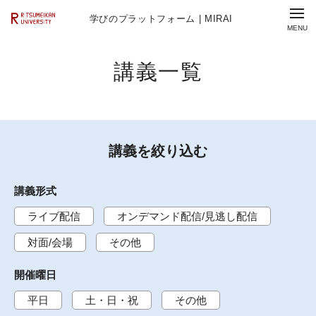
学びのプラットフォーム | MIRAI
講義一覧
講義を絞り込む
講義形式
ライブ配信
オンデマンド配信/見逃し配信
対面/会場
その他
開催曜日
平日
土・日・祝
その他