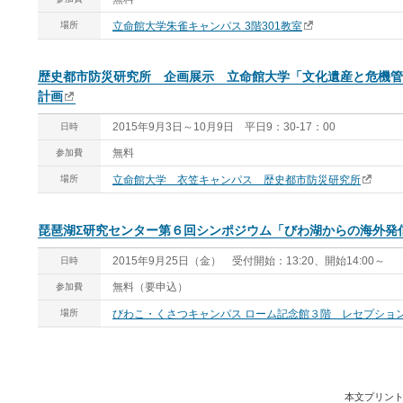
場所
立命館大学朱雀キャンパス 3階301教室
歴史都市防災研究所 企画展示 立命館大学「文化遺産と危機管
計画
2015年9月3日～10月9日 平日9：30-17：00
日時
無料
参加費
場所
立命館大学 衣笠キャンパス 歴史都市防災研究所
琵琶湖Σ研究センター第６回シンポジウム「びわ湖からの海外発
2015年9月25日（金） 受付開始：13:20、開始14:00～
日時
無料（要申込）
参加費
場所
びわこ・くさつキャンパス ローム記念館３階 レセプショ
本文プリン