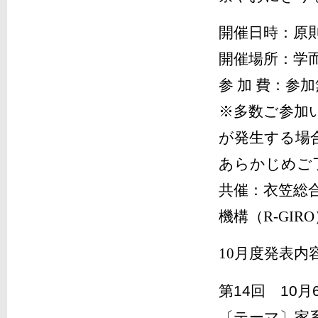
開催日時：原則
開催場所：学
参 加 費：参
※多数ご参加
が発生する場
あらかじめご
共催：衣笠総
機構（R-GIR
10月度発表内
第14回 10
〔テーマ〕家