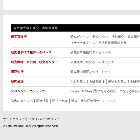
立命館大学
>
研究・産学官連携
産学官連携
研究ビジョン
研究シーズ
活動紹介
施設紹介
リサーチオフィス・産学官連携戦略本部
研究者学術情報データベース
研究者学術情報データベース
研究機構、研究所、研究センター
研究機構、研究所、研究センター
適正執行
研究費の適正な執行にむけて
研究倫理
人を対象とする研究倫理
動物を対象とする研究
スペシャル・コンテンツ
Research Story -つながる研究、つなげる研究-
学内の皆さまへ
関連情報
問い合わせ
研究・産学官連携サイトマップ
サイトポリシー
プライバシーポリシー
©
Ritsumeikan Univ
. All rights reserved.