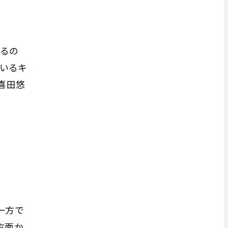
いるの
ているキ
喜田悠
一方で
方面か