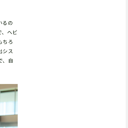
いるの
で、ヘビ
もちろ
出シス
で、自