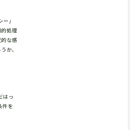
シー」
知的処理
覚的な感
ろうか、
だはっ
条件を