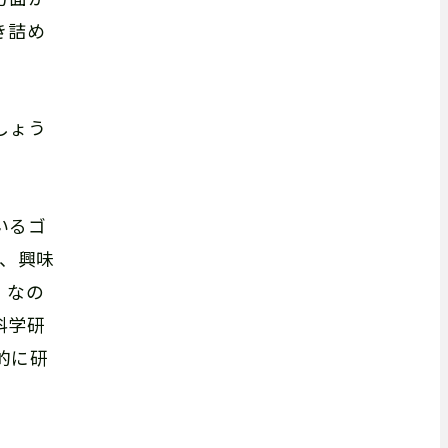
き詰め
しょう
いるゴ
り、興味
。なの
科学研
的に研