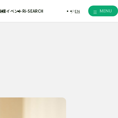
支援
イベント
Ri-SEARCH
MENU
JP
外
EN
部
サ
イ
ト
を
別
ウ
イ
ン
ド
ウ
で
開
き
ま
す