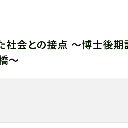
た社会との接点 ～博士後期
橋～