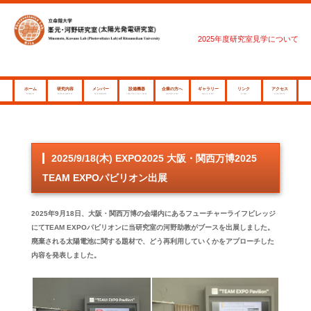
2025年度研究室見学について
ホーム
研究内容
メンバー
設備機器
企業の方へ
ギャラリー
リンク
アクセス
HOME
RESEARCH
MEMBER
INSTALLATION
COMPANY
GALLERY
LINK
ACCESS
2025/9/18(木) EXPO2025 大阪・関西万博2025
TEAM EXPOパビリオン出展
2025年9月18日、大阪・関西万博の会場内にあるフューチャーライフビレッジ
にてTEAM EXPOパビリオンに当研究室の河野助教がブースを出展しました。
廃棄される太陽電池に関する題材で、どう再利用していくかをアプローチした
内容を発表しました。