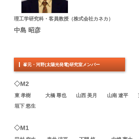
理工学研究科・客員教授（株式会社カネカ）
中島 昭彦
峯元・河野(太陽光発電)研究室メンバー
◇M2
東 孝樹
大橋 尊也
山西 美月
山南 遼平
垣下 悠生
◇M1