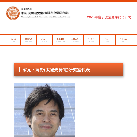
2025年度研究室見学について
ホーム
研究内容
メンバー
設備機器
企業の方へ
ギャラリー
リンク
アクセス
HOME
RESEARCH
MEMBER
INSTALLATION
COMPANY
GALLERY
LINK
ACCESS
峯元・河野(太陽光発電)研究室代表