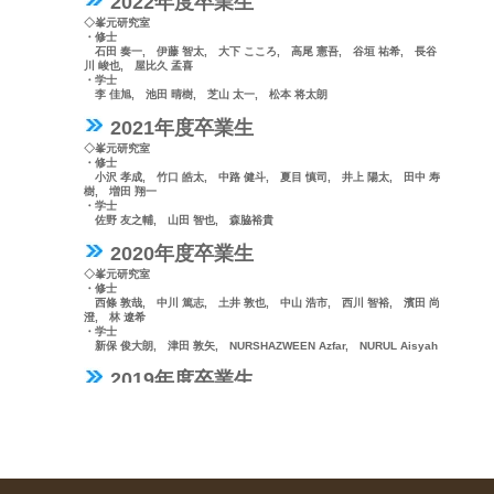
2022年度卒業生
◇峯元研究室
・修士
石田 奏一, 伊藤 智太, 大下 こころ, 高尾 憲吾, 谷垣 祐希, 長谷
川 峻也, 屋比久 孟喜
・学士
李 佳旭, 池田 晴樹, 芝山 太一, 松本 将太朗
2021年度卒業生
◇峯元研究室
・修士
小沢 孝成, 竹口 皓太, 中路 健斗, 夏目 慎司, 井上 陽太, 田中 寿
樹, 増田 翔一
・学士
佐野 友之輔, 山田 智也, 森脇裕貴
2020年度卒業生
◇峯元研究室
・修士
西條 敦哉, 中川 篤志, 土井 敦也, 中山 浩市, 西川 智裕, 濱田 尚
澄, 林 遼希
・学士
新保 俊大朗, 津田 敦矢, NURSHAZWEEN Azfar, NURUL Aisyah
2019年度卒業生
◇峯元研究室
・修士
井上 幹也, 植田 祐輔, 折坂 泉, 逵 雅基, 中島 篤希
・学士
禰宜田 聖国, 山本 悠介, MUHAMMAD Emir Afzan
2018年度卒業生