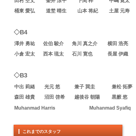
田村 空丈
壷井 涼平
下間 梓
中嶋 寛太
桶東 愛弘
道埜 晴生
山本 将紀
土屋 元寿
◇B4
澤井 勇祐
佐伯 駿介
角川 真之介
横田 浩亮
小倉 宏太
西本 琉太
石川 寛也
長屋 伊織
◇B3
中出 莉緒
光元 悠
兼子 巽圭
兼松 拓夢
森田 雄貴
沼田 啓希
越後谷 朝陽
黒籔 悠
Muhanmad Harris
Muhanmad Syafiq
これまでのスタッフ