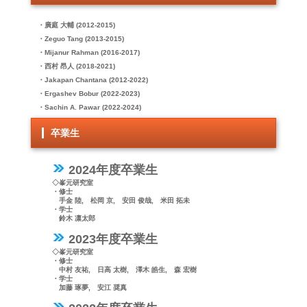
・廣庭 大輔 (2012-2015)
・Zeguo Tang (2013-2015)
・Mijanur Rahman (2016-2017)
・西村 昂人 (2018-2021)
・Jakapan Chantana (2012-2022)
・Ergashev Bobur (2022-2023)
・Sachin A. Pawar (2022-2024)
卒業生
2024年度卒業生
◇峯元研究室
・修士
手金 陸, 松岡 京, 安田 俊哉, 米田 拓未
・学士
鈴木 凛太郎
2023年度卒業生
◇峯元研究室
・修士
中村 友祐, 日高 太樹, 澤木 皓生, 森 宏樹
・学士
加藤 琢夢, 安江 奨真