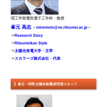
理工学部電気電子工学科・教授
峯元 高志
＜
minemoto@se.ritsumei.ac.jp
＞
⇒
Research Story
⇒
Ritsumeikan Style
⇒
太陽光発電大学・主宰
⇒
スカラーズ株式会社・代表
峯元・河野(太陽光発電)研究室スタッフ