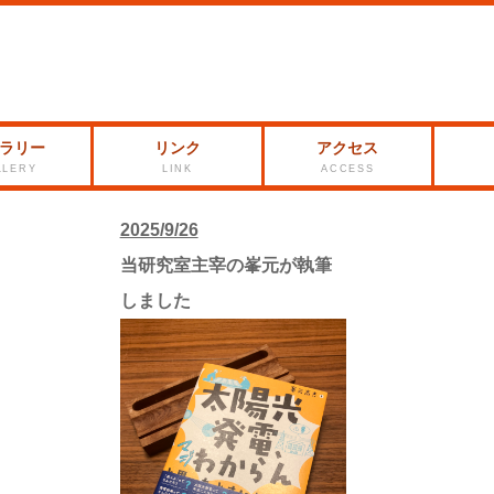
ラリー
リンク
アクセス
LLERY
LINK
ACCESS
2025/9/26
当研究室主宰の峯元が執筆
しました