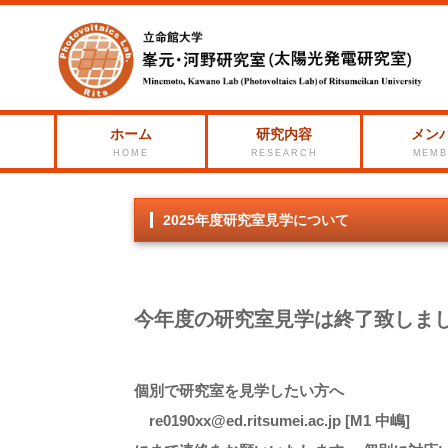
ホーム
研究内容
メン
HOME
RESEARCH
MEMB
2025年度研究室見学について
今年度の研究室見学は終了致しま
個別で研究室を見学したい方へ
re0190xx@ed.ritsumei.ac.jp [M1 中嶋]