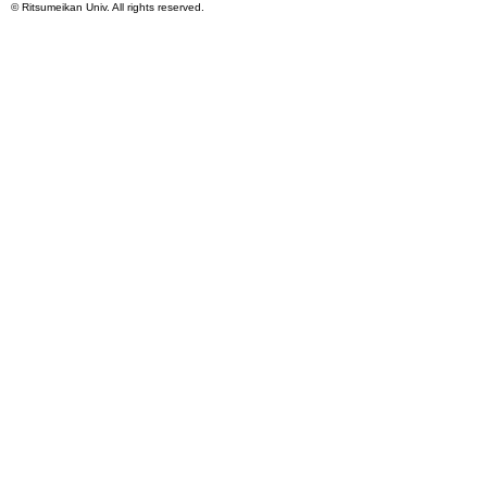
©
Ritsumeikan Univ
. All rights reserved.