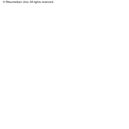
©
Ritsumeikan Univ
. All rights reserved.