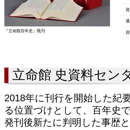
資
通
『立命館百年史』既刊
資
立命館 史資料センタ
2018年に刊行を開始した
る位置づけとして、百年史
発刊後新たに判明した事歴と