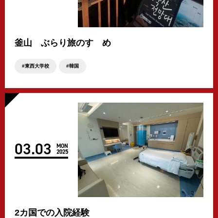
釜山 ぶらり旅のすゝめ
東西大学校
韓国
03
.
03
MON
2025
2カ国での入院経験