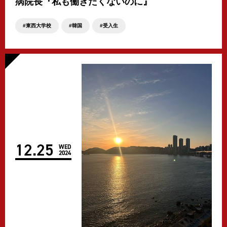
病院長『私も働きたくないのに』
東西大学校
韓国
受入生
12
.
25
WED
2024