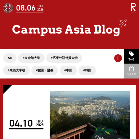
08.06
THU
2026
All
#立命館大学
#広東外語外貿大学
TAG
#東西大学校
#授業・講義
#中国
#韓国
YEAR
#受入生
04
.
10
THU
2025