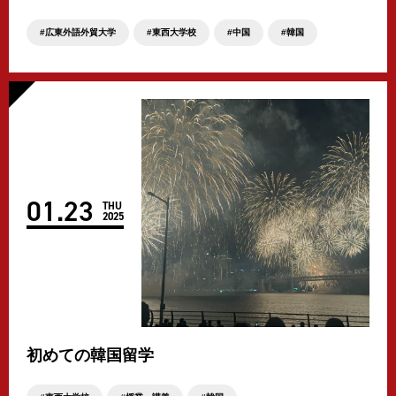
広東外語外貿大学
東西大学校
中国
韓国
01
.
23
THU
2025
初めての韓国留学