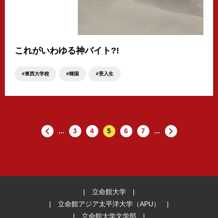
これがいわゆる神バイト?!
東西大学校
韓国
受入生
...
3
4
5
6
7
...
立命館大学
立命館アジア太平洋大学（APU）
立命館大学文学部