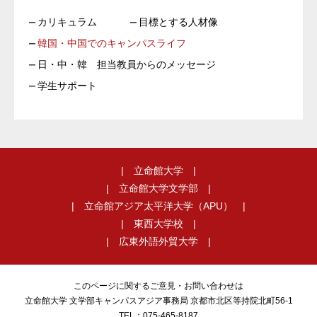
カリキュラム
目標とする人材像
韓国・中国でのキャンパスライフ
日・中・韓 担当教員からのメッセージ
学生サポート
立命館大学
立命館大学文学部
立命館アジア太平洋大学（APU）
東西大学校
広東外語外貿大学
このページに関するご意見・お問い合わせは
立命館大学
文学部キャンパスアジア事務局
京都市北区等持院北町56-1
TEL：075-465-8187