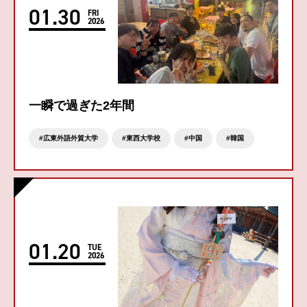
01
.
30
FRI
2026
一瞬で過ぎた2年間
広東外語外貿大学
東西大学校
中国
韓国
01
.
20
TUE
2026