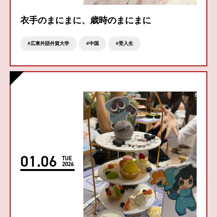
衣手のまにまに、歳時のまにまに
広東外語外貿大学
中国
受入生
01
.
06
TUE
2026