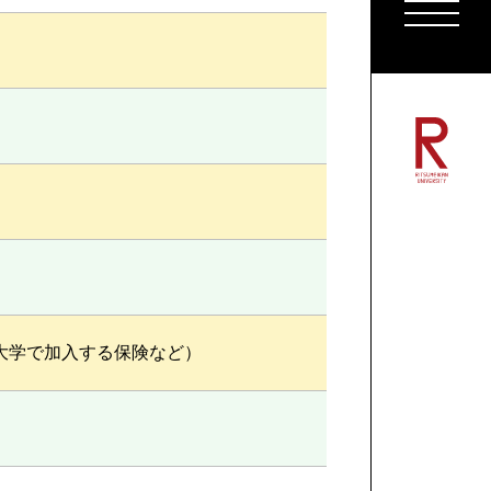
ごあ
プロ
数字
キャ
大学で加入する保険など）
キャ
卒業