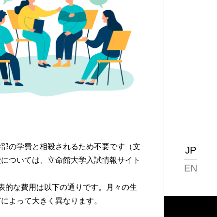
学部の学費と相殺されるため不要です（文
JP
費については、立命館大学入試情報サイト
TOP
EN
表的な費用は以下の通りです。月々の生
どによって大きく異なります。
キャ