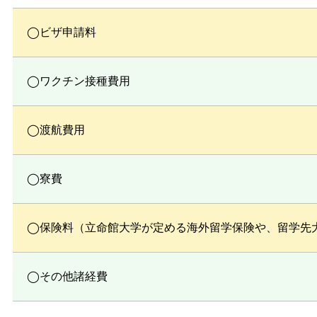
ビザ申請料
ワクチン接種費用
渡航費用
寮費
保険料（立命館大学が定める海外留学保険や、留学先
その他諸経費