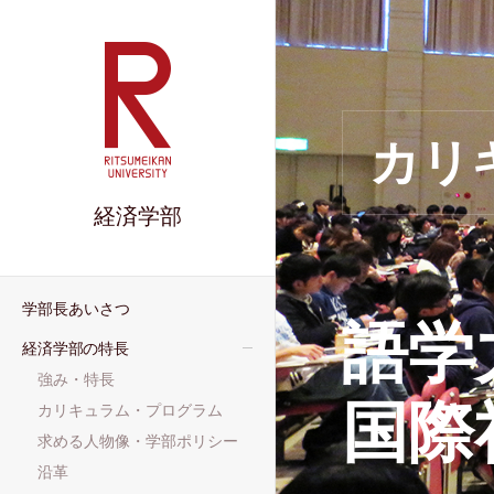
カリ
経済学部
学部長あいさつ
語学
経済学部の特長
強み・特長
国際
カリキュラム・プログラム
求める人物像・学部ポリシー
沿革