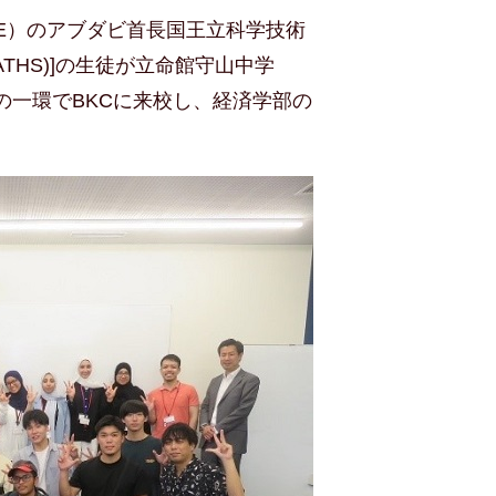
E
）のアブダビ首長国王立科学技術
ATHS)]
の生徒が立命館守山中学
の一環で
BKC
に来校し、経済学部の