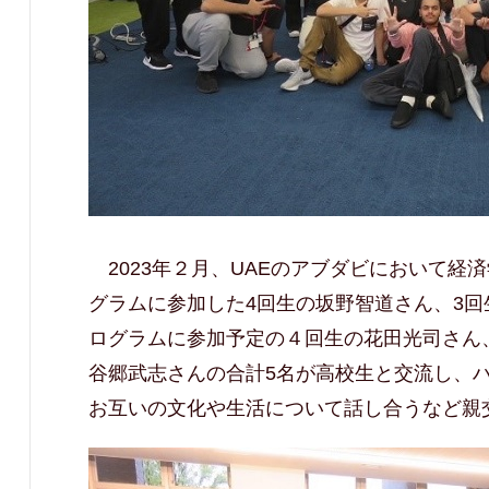
2023
年２月、
UAE
のアブダビにおいて経済
グラムに参加した
4
回生の坂野智道さん、
3
回
ログラムに参加予定の４回生の花田光司さん
谷郷武志さんの合計
5
名が高校生と交流し、
お互いの文化や生活について話し合うなど親