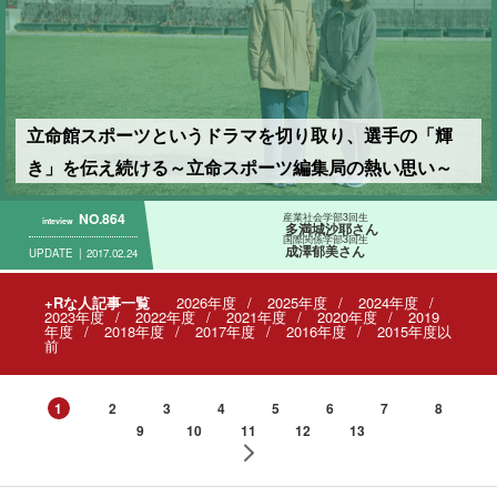
立命館スポーツというドラマを切り取り、選手の「輝
き」を伝え続ける～立命スポーツ編集局の熱い思い～
NO.864
産業社会学部3回生
inteview
多満城沙耶さん
国際関係学部3回生
成澤郁美さん
UPDATE
2017.02.24
+Rな人記事一覧
2026年度
2025年度
2024年度
2023年度
2022年度
2021年度
2020年度
2019
年度
2018年度
2017年度
2016年度
2015年度以
前
1
2
3
4
5
6
7
8
9
10
11
12
13