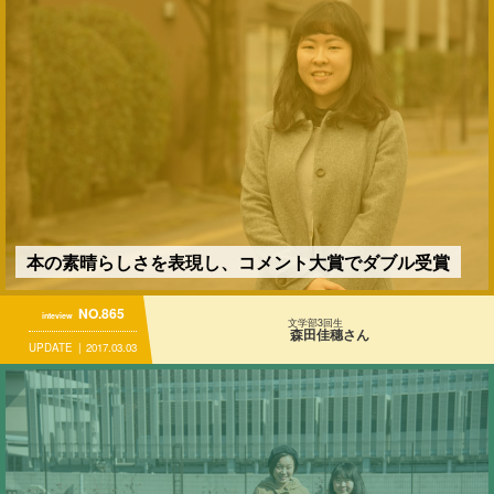
本の素晴らしさを表現し、コメント大賞でダブル受賞
NO.865
inteview
文学部3回生
森田佳穗さん
UPDATE
2017.03.03