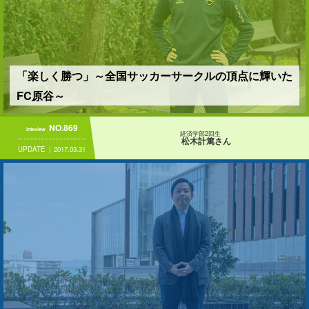
「楽しく勝つ」～全国サッカーサークルの頂点に輝いた
FC原谷～
NO.869
inteview
経済学部2回生
松木計篤さん
UPDATE
2017.03.31