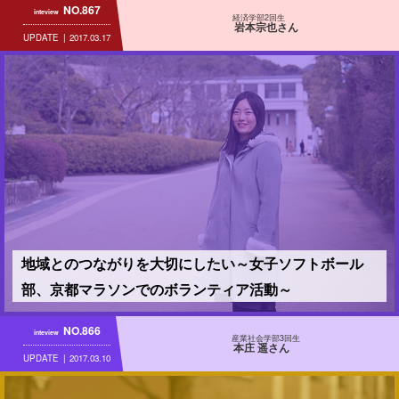
NO.867
inteview
経済学部2回生
岩本宗也さん
UPDATE
2017.03.17
地域とのつながりを大切にしたい～女子ソフトボール
部、京都マラソンでのボランティア活動～
NO.866
inteview
産業社会学部3回生
本庄 遥さん
UPDATE
2017.03.10