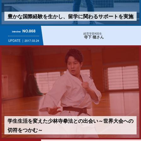
豊かな国際経験を生かし、留学に関わるサポートを実施
NO.868
inteview
経営学部4回生
寺下 穂さん
UPDATE
2017.03.24
学生生活を変えた少林寺拳法との出会い～世界大会への
切符をつかむ～