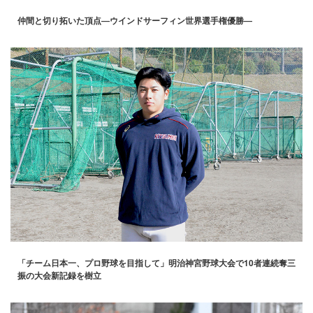
仲間と切り拓いた頂点―ウインドサーフィン世界選手権優勝―
「チーム日本一、プロ野球を目指して」明治神宮野球大会で10者連続奪三
振の大会新記録を樹立