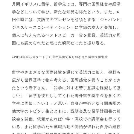
月間イギリスに留学。留学先では、専門の国際経営や経済
学などについて学び、新たな知見を得たという。また、4
回生時には、英語でのプレゼンを必須とする「ジャパンビ
ジネスケースコンペティション」に学部の友人と参加し、
個人に与えられるベストスピーカー賞を受賞。英語力が周
囲にも認められたと感じた瞬間だったと振り返る。
※2014年からスタートした官民協働で取り組む海外留学支援制度
留学やさまざまな国際経験を通じて英語力に加え、視野も
広がり世界基準で物を考える、国際感覚を養うことができ
たという寺下さん。「語学に対する苦手意識を軽減してほ
しい」「留学を後押ししてくれた海外留学奨学金を多くの
学生に周知したい！」と思い、自身が中心となり関西圏の
他大学のトビタテ生とともに、説明会及び留学計画書の相
談会を開催。依頼があれば中学・高校での講演会も行って
いる。また留学のため就職活動の開始が遅れた自身の経験