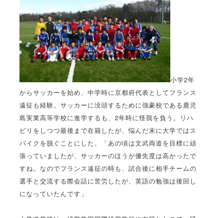
小学2年
からサッカーを始め、中学時に京都府代表としてフランス
遠征も経験。サッカーに没頭するために強豪校である鹿児
島実業高等学校に進学するも、2年時に怪我を負う。リハ
ビリをしつつ最後まで在籍したが、悩んだ末に大学ではス
パイクを脱ぐことにした。「あの頃は文武両道を目標に頑
張っていましたが、サッカーのほうが優先度は高かったで
すね。なのでフランス遠征の時も、試合後に相手チームの
選手と交流する際会話に苦労したが、英語の勉強は後回し
になっていたんです」