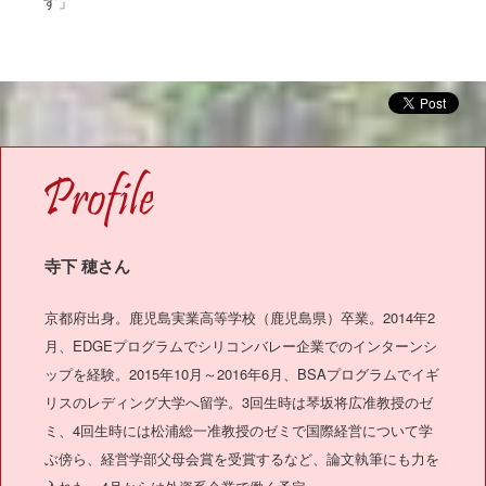
す」
OFILE
寺下 穂さん
京都府出身。鹿児島実業高等学校（鹿児島県）卒業。2014年2
月、EDGEプログラムでシリコンバレー企業でのインターンシ
ップを経験。2015年10月～2016年6月、BSAプログラムでイギ
リスのレディング大学へ留学。3回生時は琴坂将広准教授のゼ
ミ、4回生時には松浦総一准教授のゼミで国際経営について学
ぶ傍ら、経営学部父母会賞を受賞するなど、論文執筆にも力を