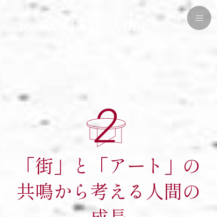
2
「街」と「アート」の
共鳴から考える人間の
成長