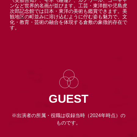
《受胎告知》、モネ《睡蓮》、ルノワール、ゴーギャ
ンなど世界的名画が並びます。工芸・東洋館や児島虎
次郎記念館では日本・東洋の美術も鑑賞できます。美
観地区の町並みに溶け込むように佇む姿も魅力で、文
化・教育・芸術の融合を体現する倉敷の象徴的存在で
す。
GUEST
※出演者の所属・役職は収録当時（2024年時点）の
ものです。