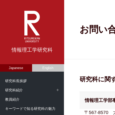
お問い
情報理工学研究科
Japanese
English
研究科に関
研究科長挨拶
研究科紹介
教員紹介
情報理工学部
キーワードで知る研究科の魅力
〒567-8570