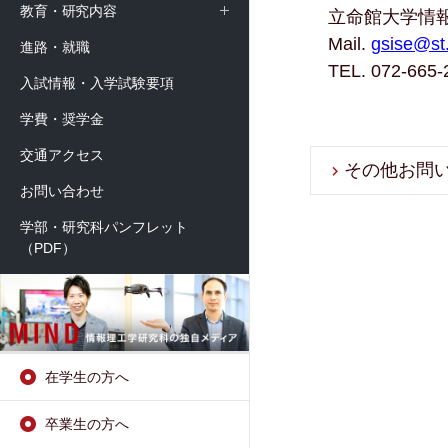
教育・研究内容
立命館大学情報
Mail.
gsise@st.
進路・就職
TEL. 072-66
入試情報・入学試験要項
学費・奨学金
交通アクセス
その他お問
お問い合わせ
学部・研究科パンフレット
（PDF）
在学生の方へ
卒業生の方へ