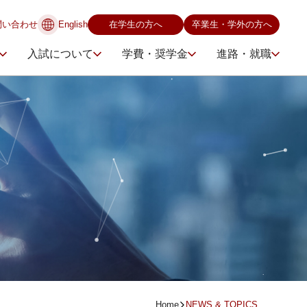
問い合わせ
English
在学生の方へ
卒業生・学外の方へ
入試について
学費・奨学金
進路・就職
Home
NEWS & TOPICS