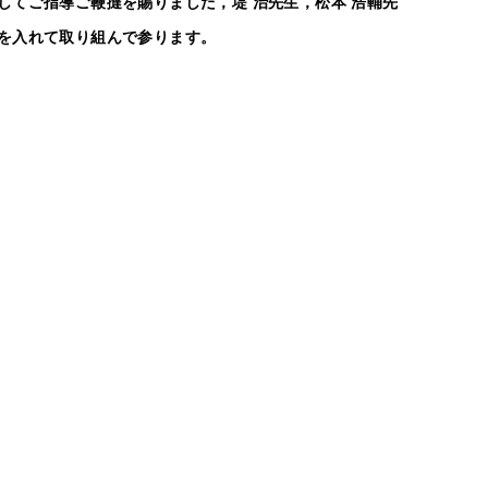
てご指導ご鞭撻を賜りました，堤 治先生，松本 浩輔先
を入れて取り組んで参ります。