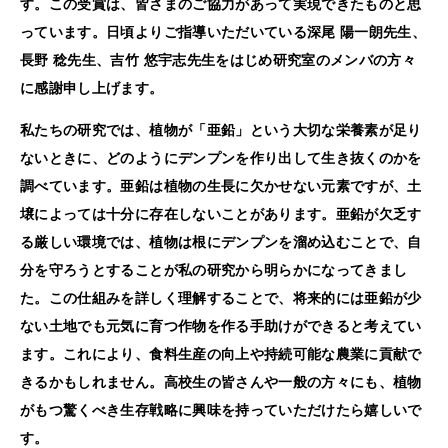
す。この受賞は、皆さまのご協力があって実現できたものと思
っています。日頃よりご指導いただいている深尾 陽一朗先生、
長野 稔先生、吉竹 悠宇志先生をはじめ研究室のメンバの方々
に感謝申し上げます。
私たちの研究では、植物が「亜鉛」という大切な栄養素が足り
ないときに、どのようにデンプンを作り出して生き抜くのかを
調べています。亜鉛は植物の生長に欠かせない元素ですが、土
壌によっては十分に存在しないことがあります。亜鉛が欠乏す
る厳しい環境では、植物は根にデンプンを溜め込むことで、自
分を守ろうとすることが私の研究から明らかになってきまし
た。この仕組みを詳しく理解することで、将来的には亜鉛が少
ない土地でも元気に育つ作物を作る手助けができると考えてい
ます。これにより、食料生産の向上や持続可能な農業に貢献で
きるかもしれません。高校生の皆さんや一般の方々にも、植物
がもつ驚くべき生存戦略に興味を持っていただけたら嬉しいで
す。