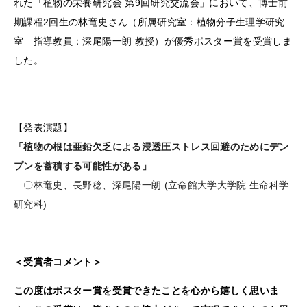
れた「植物の栄養研究会 第9回研究交流会」において、博士前
期課程2回生の林竜史さん（所属研究室：植物分子生理学研究
室 指導教員：深尾陽一朗 教授）が優秀ポスター賞を受賞しま
した。
【発表演題】
「
植物の根は亜鉛欠乏による浸透圧ストレス回避のためにデン
プンを蓄積する可能性がある
」
〇林竜史、長野稔、深尾陽一朗 (立命館大学大学院 生命科学
研究科)
＜受賞者コメント＞
この度はポスター賞を受賞できたことを心から嬉しく思いま