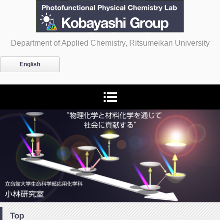
光機能物理化学研究室
Department of Applied Chemistry, Ritsumeikan University
English
Top