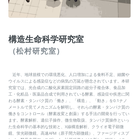
構造生命科学研究室
（松村研究室）
近年、地球規模での環境悪化、人口増加による食料不足、細菌や
ウイルスによる感染症などの病気の万延が懸念されています。本研
究室では、光合成の二酸化炭素固定回路の超分子複合体、食品加
工・化粧品・医薬品合成で利用されている酵素、感染症や疾患に関
わる酵素・タンパク質の「働き」、「構造」、「動き」を0.1ナノ
メートルで見てメカニズムを解明し、それらの酵素・タンパク質の
働きをコントロール（酵素改変と創薬）する手法の開発を行ってい
ます。酵素解析、遺伝子操作、微生物取扱、タンパク質操作といっ
た生命科学の基本的な技術と、X線構造解析、クライオ電子顕微
鏡、蛍光顕微鏡、高速AFM（原子間力顕微鏡）、ファージディスプ