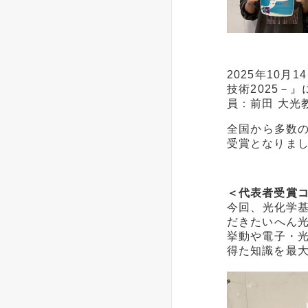
2025
年
10
月
14
技術
2025
－』
員：前田 大光
全国から多数
受賞となりま
＜代表者受賞コ
今回、光化学
だきたいへん
挙動や電子・
得た知識を最