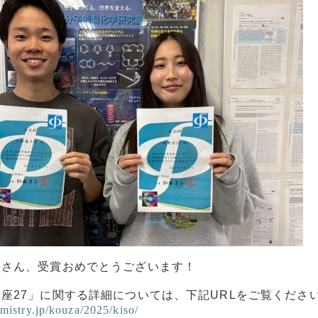
井さん、受賞おめでとうございます！
講座
27
」に関する詳細については、下記
URL
をご覧くださ
emistry.jp/kouza/2025/kiso/