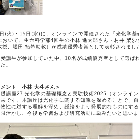
日(火)・
15
日
(
水
)
に、オンラインで開催された『光化学基
において、生命科学部
4
回生の小林 進太郎さん・村井 梨沙
教授、堀田 拓希助教）が成績優秀者賞として表彰されまし
の受講生が参加していた中、
10
名が成績優秀者として選ば
した。
メント 小林 大斗さん＞
基礎講座
27
光化学の基礎概念と実験技術
2025
（オンライン
光栄です。本講座は光化学に関する知識を深めることで、自
光物性に対する理解を深め、議論をより発展的なものにする
大限活かし、今後も学習および研究活動に励みたいと思いま