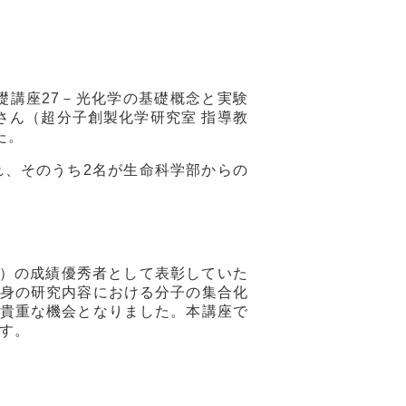
礎講座
27
－光化学の基礎概念と実験
さん（超分子創製化学研究室 指導教
た。
れ、そのうち
2
名が生命科学部からの
）の成績優秀者として表彰していた
身の研究内容における分子の集合化
貴重な機会となりました。本講座で
す。