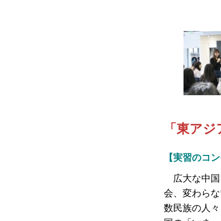
「東アジ
【実習のコン
広大な中国
会、変わらな
数民族の人々