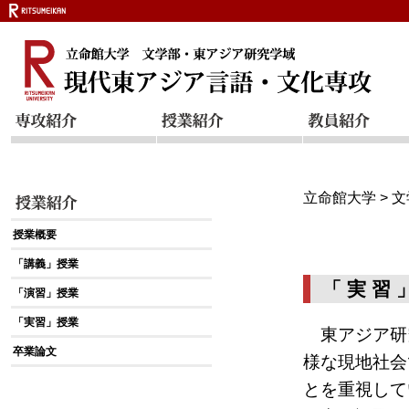
立命館大学
>
文
授業概要
「講義」授業
「 実 習 
「演習」授業
「実習」授業
東アジア研
卒業論文
様な現地社会
とを重視して