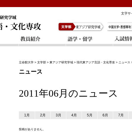
文字サ
立命館大学
>
文学部
>
東アジア研究学域
>
現代東アジア言語・文化専攻
>
ニュース
ニュース
2011年06月のニュース
1月
2月
3月
4月
5月
6月
7月
投稿がありません。