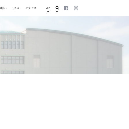
お願い
Ｑ&Ａ
アクセス
JP