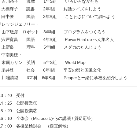
子 算数 1年S組 いろいろなかたち
子 読書 2年I組 お話クイズをしよう
 国語 3年S組 ことわざについて調べよう
レッジジェフリー・
ロボット 3年I組 プログラムをつくろう
 国語 4年S組 PowerPoint de へん集名人
良 理科 5年I組 メダカのたんじょう
南美穂・
 英語 5年S組 World Map
登 社会 6年I組 平安の都と国風文化
 ICT科 6年S組 Pepperと一緒に学校を紹介しよう
13：40 受付
～ 14：25 公開授業①
15：20 公開授業②
6：10 全体会（Microsoftからの講演 / 質疑応答）
 17：00 各授業検討会 （適宜解散）