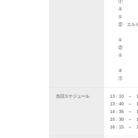
① 吉川裕
② 大橋輝
① 田中僚
② エルド
山下敏彦 
① 宍戸寛昌
② 上野
① 中
末廣カリン
② 糸井
① 川端清継
当日スケジュール
13：10 ～ 
13：40 
14：35 ～ 
15：30 ～ 1
16：15 ～