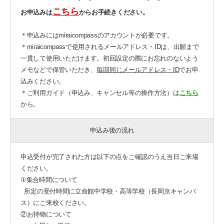
こちら
お申込みは
から
お手続きください。
＊申込みにはmiraicompassのアカウントが必要です。
＊miraicompassで使用されるメールアドレス・IDは、出願まで
一貫して使用いただけます。初回設定の際にお忘れのないよう
メモなどで保管いただき、
毎回同じメールアドレス・ID
でお申
込みください。
＊ご利用ガイド（申込み、キャンセル等の操作方法）は
こちら
から。
申込み後の流れ
申込受付が完了された方は以下の点をご確認のうえ当日ご来場
ください。
①集合時間について
所定の受付時間に立命館中学校・高等学校（長岡京キャンパ
ス）にご来校ください。
②お持物について