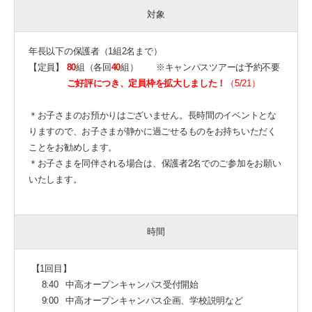
対象
年長以下の保護者（1組
2名まで）
【定員】
80
組（各回
40
組） ※キャンパスツアーは予約不要
ご好評につき、
定員枠を拡大しました！
（5/21）
＊お子さまのお預かりはございません。
長時間のイベントとな
りますので、お子さまが静かに過ごせるものをお持ちいただく
ことをお勧めします。
＊
お子さまを同伴される場合は、保護者2名でのご参加をお願い
いたします。
時間
【1回目】
8:40 中高オープンキャンパス受付開始
9:00 中高オープンキャンパス企画、学校説明など