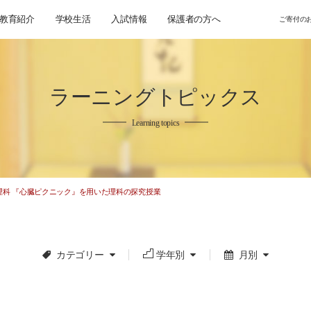
教育紹介
学校生活
入試情報
保護者の方へ
ご寄付の
ラーニングトピックス
Learning topics
理科 『心臓ピクニック』を用いた理科の探究授業
カテゴリー
学年別
月別