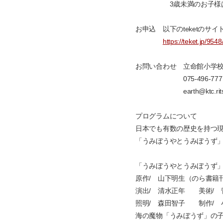
3歳未満のお子様はチケ
お申込 以下のteketのサ
https://teket.jp/954
お問い合わせ 立命館小学校
075-496-7777（月
earth@ktc.ritsume
プログラムについて
日本でも有数の歴史を持つ
「うみぼうやとうみぼうず」
「うみぼうやとうみぼうず
原作/ 山下明生（のら書籍
演出/ 清水正年 美術/ 
照明/ 森田智子 制作/ 
海の魔物「うみぼうず」の