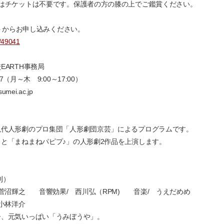
ットは不要です。保護者の方の膝の上でご鑑賞ください。
イトからお申し込みください。
8/49041
EARTH事務局
～木 9:00～17:00）
i.ac.jp
現代人形劇のプロ集団「人形劇団京芸」によるプログラムです。
と「まねまねパピプ♪」の人形劇2作品を上演します。
」
刊）
菅沼輝之 音響効果/ 西川弘（RPM) 音楽/ うえだめめ
小林洋介
子、元気いっぱい「うみぼうや」。