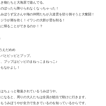
生き物たちと大海原で遊んでる。
にのぼったら降りられなくなっちゃった！
うみぼうず父さんや海の仲間たちが入道雲を切り倒そうと大奮闘！
クジラが潮を吹く！イワシの大群が雲を削る！
元に帰ることができるのか！？
」
うえだめめ
ッパとピッピとプップ。
、プップはピッピのまねっこまねっこ♪
つもなかよし！
う
らはちょっと敬遠されているうみぼうや。
チになると、周りの大人たちは全員が総出で助けに行きます。
つもうみぼうやが全力で生きているのを知っているからです。