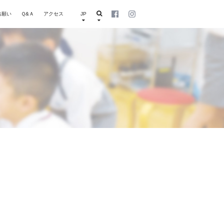
お願い
Ｑ&Ａ
アクセス
JP