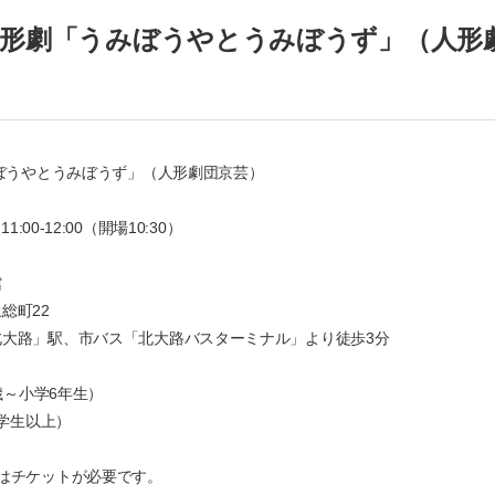
 人形劇「うみぼうやとうみぼうず」（人形
みぼうやとうみぼうず」（人形劇団京芸）
:00-12:00（開場10:30）
館
総町22
」駅、市バス「北大路バスターミナル」より徒歩3分
歳～小学6年生）
学生以上）
名
チケットが必要です。