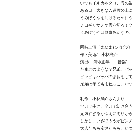
いつもイルカやタコ、海の
ある日、大きな入道雲の上
うみぼうやを助けるために
ノコギリザメが雲を切る！
うみぼうやは無事みんなの
同時上演「まねまねパピプ♪
作・美術/ 小林洋介
演出/ 清水正年 音楽/ 
たまごのような３兄弟、パ
ピッピはパッパのまねをして
兄弟は年でもまねっこ。い
制作 小林洋介さんより
全力で生き、全力で助け合
元気すぎるがゆえに周りか
しかし、いざぼうやがピン
大人たちも友達たちも、い