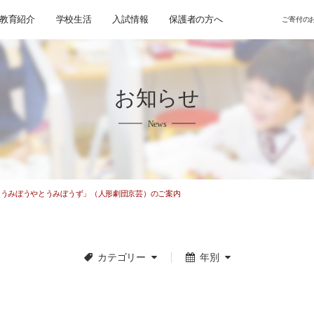
教育紹介
学校生活
入試情報
保護者の方へ
ご寄付の
お知らせ
News
劇「うみぼうやとうみぼうず」（人形劇団京芸）のご案内
カテゴリー
年別