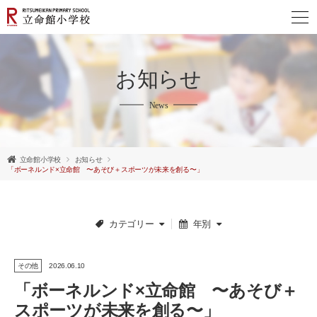
お知らせ
News
立命館小学校
お知らせ
「ボーネルンド×立命館 〜あそび＋スポーツが未来を創る〜」
カテゴリー
年別
その他
2026.06.10
「ボーネルンド×立命館 〜あそび＋
English
スポーツが未来を創る〜」