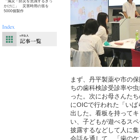
「減災・防災を意識するきっ
かけに」 災害時用の笛を
5000個製作
まず、丹平製薬や市の保
ちの歯科検診受診率や虫
った。次にお母さんたち
にOICで行われた「いば
出した。看板を持ってキ
い、子どもが遊べるスペ
披露するなどして人に集
会話を通して、「歯のケ