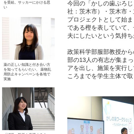
今回の「かしの歯ぷろじ
を受給。サッカーにかける思
い
社：茨木市）・茨木市・
プロジェクトとして始ま
である樫を表していて、
夫にしたいという気持ち
政策科学部服部教授から
部の13人の有志が集ま
薬の正しい知識と付き合い方
アを出し、施策を実行し
を知ってもらいたい、 薬物乱
用防止キャンペーンを各地で
ころまでを学生主体で取
実施