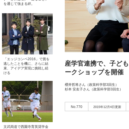
を通じて強まる絆。
「エッジコンペ2016」で賞を
産学官連携で、子ど
逃したことを機に、さらに結
束、アイデア実現に挑戦し続
ークショップを開催
ける
櫻井哲将さん（政策科学部3回生）
杉本 安友子さん（政策科学部3回生）
No.770
2015年12月4日更新
文武両道で西園寺育英奨学金