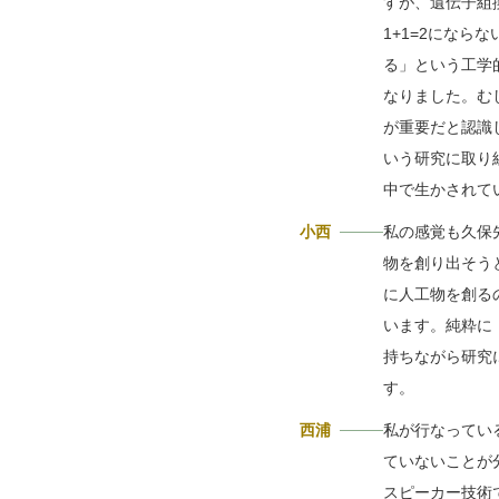
すが、遺伝子組
1+1=2になら
る」という工学
なりました。む
が重要だと認識
いう研究に取り
中で生かされて
小西
私の感覚も久保
物を創り出そう
に人工物を創る
います。純粋に
持ちながら研究
す。
西浦
私が行なってい
ていないことが
スピーカー技術