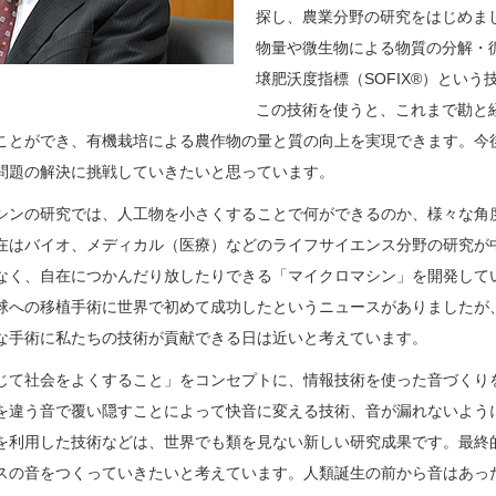
探し、農業分野の研究をはじめま
物量や微生物による物質の分解・
壌肥沃度指標（SOFIX®）とい
この技術を使うと、これまで勘と
ことができ、有機栽培による農作物の量と質の向上を実現できます。今
問題の解決に挑戦していきたいと思っています。
シンの研究では、人工物を小さくすることで何ができるのか、様々な角
在はバイオ、メディカル（医療）などのライフサイエンス分野の研究が
なく、自在につかんだり放したりできる「マイクロマシン」を開発してい
球への移植手術に世界で初めて成功したというニュースがありましたが
な手術に私たちの技術が貢献できる日は近いと考えています。
じて社会をよくすること」をコンセプトに、情報技術を使った音づくり
を違う音で覆い隠すことによって快音に変える技術、音が漏れないよう
を利用した技術などは、世界でも類を見ない新しい研究成果です。最終
スの音をつくっていきたいと考えています。人類誕生の前から音はあっ