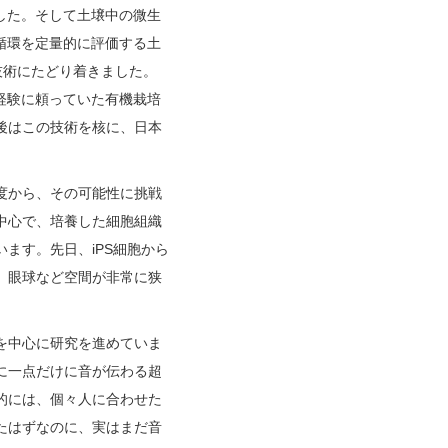
した。そして土壌中の微生
循環を定量的に評価する土
う技術にたどり着きました。
経験に頼っていた有機栽培
後はこの技術を核に、日本
度から、その可能性に挑戦
中心で、培養した細胞組織
ます。先日、iPS細胞から
、眼球など空間が非常に狭
を中心に研究を進めていま
に一点だけに音が伝わる超
的には、個々人に合わせた
たはずなのに、実はまだ音