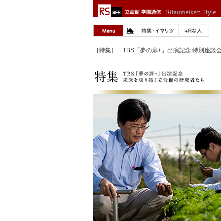
［特集］ TBS「夢の扉+」出演記念 特別座