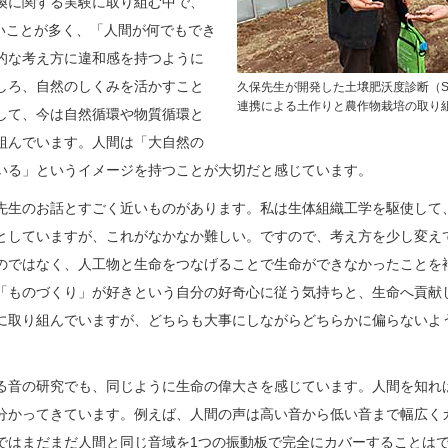
換に関する実験に取り組む中で、
ないことが多く、「人間が何でもでき
的な考え方に違和感を持つように
しろ、自然のしくみを活かすこと
久保先生が開発した土壌肥沃度診断（S
連携による土作りと農作物栽培の取り
して、今は自然循環や物質循環と
組んでいます。人間は「大自然の
いる」というイメージを持つことが大切だと感じています。
先生のお話とすごく近いものがあります。私は生体組織工学を駆使して
としていますが、これがなかなか難しい。ですので、考え方を少し変え
のではなく、人工物と生命をつなげることで生命ができなかったことを
「ものづくり」が好きという自分の好奇心に従う気持ちと、生命へ貢献
に取り組んでいますが、どちらも大事にしながらどちらかに偏らないよ
る音の研究でも、同じように生命の偉大さを感じています。人間を知れ
分かってきています。例えば、人間の声は高い音から低い音まで幅広く
ではまだまだ人間と同じ音域を1つの振動板で完全にカバーすることは